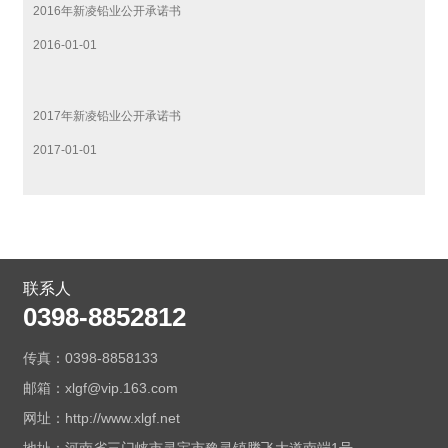
2016年新凌铅业公开承诺书
2016-01-01
2017年新凌铅业公开承诺书
2017-01-01
联系人
0398-8852812
传真：
0398-8858133
邮箱：
xlgf@vip.163.com
网址：http://www.xlgf.net
地址：河南省三门峡市灵宝市豫灵镇腾飞大道南端1号